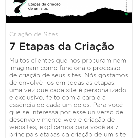
Criação de Sites
7 Etapas da Criação
de um Site
Muitos clientes que nos procuram nem
imaginam como funciona o processo
de criação de seus sites. Nós gostamos
de envolvê-los em todas as etapas,
uma vez que cada site é personalizado
e exclusivo, feito com a cara e a
essência de cada um deles. Para você
que se interessa por esse universo de
desenvolvimento web e criação de
websites, explicamos para você as 7
principais etapas da criação de um site