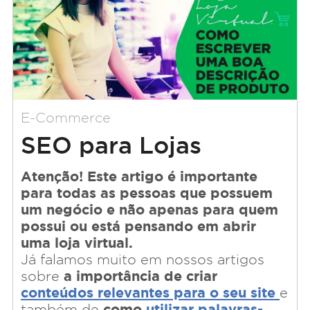
E-Commerce
SEO para Lojas
Virtuais: como
Atenção! Este artigo é importante
para todas as pessoas que possuem
escrever uma boa
um negócio e não apenas para quem
descrição de produto
possui ou está pensando em abrir
uma loja virtual.
para o seu
Já falamos muito em nossos artigos
a importância de criar
sobre
eCommerce
conteúdos relevantes para o seu site
e
como
utilizar palavras-
também de