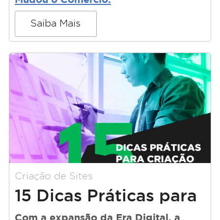
Saiba Mais
Criação de Sites
15 Dicas Práticas para
a Criação de Sites
Com a expansão da Era Digital, a