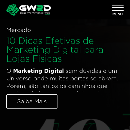
Mercado
10 Dicas Efetivas de
Marketing Digital para
Lojas Físicas
Marketing Digital
O
sem dúvidas é um
Universo onde muitas portas se abrem.
Porém, são tantos os caminhos que
podem ajudar o seu negócio a alcançar
mais resultados através dele, que muitas
Saiba Mais
vezes acaba parecendo um
grande labirinto.