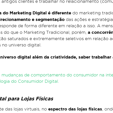
 os antigos clientes e trabalhar no relacionamento (com
a do Marketing Digital é diferente
do marketing tradic
irecionamento e segmentação
das ações e estratégi
 responde de forma diferente em relação a isso. A me
a concorrên
s do que o Marketing Tradicional, porém,
stão saturados e extremamente seletivos em relação ao
 no universo digital.
universo digital além da criatividade, saber trabalha
as mudanças de comportamento do consumidor na inte
logia do Consumidor Digital.
al para Lojas Físicas
espectro das lojas físicas
e das lojas virtuais, no
, on