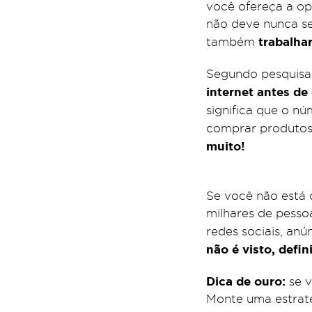
você ofereça a opç
não deve nunca ser
trabalhar
também
Segundo pesquisa 
internet antes de
significa que o n
comprar produtos
muito!
Se você não está 
milhares de pesso
redes sociais, an
não é visto, defi
Dica de ouro:
se v
Monte uma estraté