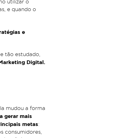
o utilizar o
as, e quando o
ratégias e
e tão estudado,
arketing Digital.
ela mudou a forma
a gerar mais
rincipais metas
:
os consumidores,