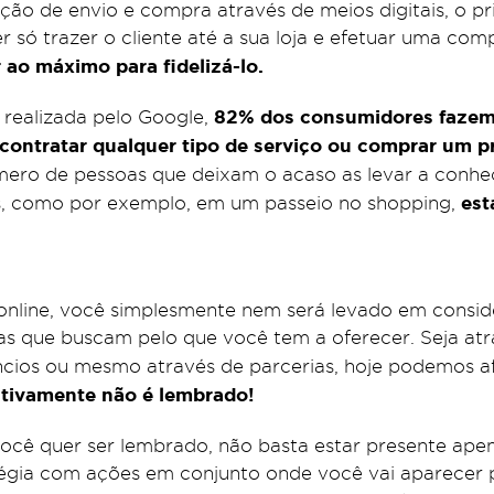
ão de envio e compra através de meios digitais, o pri
 só trazer o cliente até a sua loja e efetuar uma com
 ao máximo para fidelizá-lo.
82% dos consumidores fazem
realizada pelo Google,
 contratar qualquer tipo de serviço ou comprar um 
úmero de pessoas que deixam o acaso
as levar a conh
est
, como por exemplo, em um passeio no shopping,
online, você simplesmente nem será levado em consi
as que buscam pelo que você tem a oferecer. Seja atr
úncios ou mesmo através de parcerias, hoje podemos a
nitivamente não é lembrado!
ocê quer ser lembrado, não basta estar presente ape
gia com ações em conjunto onde você vai aparecer p