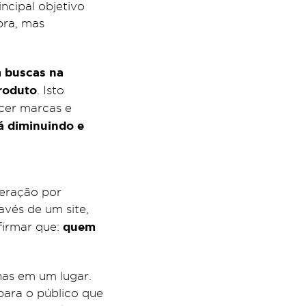
ncipal objetivo
pra, mas
 buscas na
produto
. Isto
ecer marcas e
á diminuindo e
deração por
avés de um site,
quem
firmar que:
nas em um lugar.
ara o público que