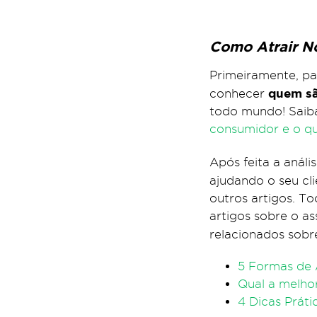
Como Atrair No
Primeiramente, pa
quem sã
conhecer
todo mundo! Saiba
consumidor e o qu
Após feita a análi
ajudando o seu cl
outros artigos. T
artigos sobre o a
relacionados sob
5 Formas de 
Qual a melhor
4 Dicas Práti