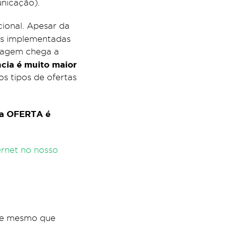
unicação).
ional. Apesar da
as implementadas
nsagem chega a
cia é muito maior
s tipos de ofertas
r a OFERTA é
rnet no nosso
de mesmo que