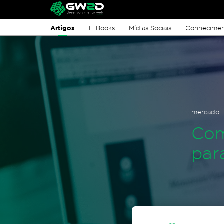
Artigos
E-Books
Mídias Sociais
Conhecime
mercado
Com
par