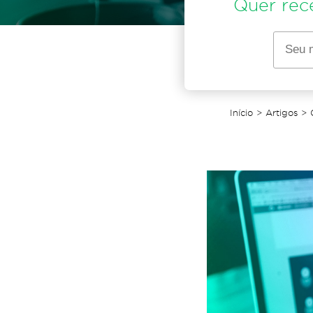
Quer rec
Início
>
Artigos
>