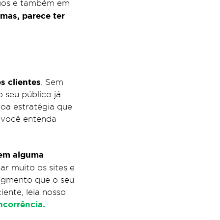
agos e também em
mas, parece ter
os clientes
. Sem
o seu público já
oa estratégia que
 você entenda
 em alguma
ar muito os sites e
egmento que o seu
ente, leia nosso
oncorrência.