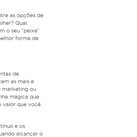
entre as opções de
olher? Qual
em o seu “peixe”
melhor forma de
entas de
tem as mais e
e marketing ou
inha mágica que
o valor que você
tínuo e os
uando alcançar o