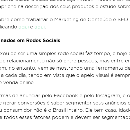
apriche na descrição dos seus produtos e estude sobr
bre como trabalhar o Marketing de Conteúdo e SEO n
clicando
aqui
e
aqui
.
cinados em Redes Sociais
xou de ser uma simples rede social faz tempo, e hoje
de relacionamento não só entre pessoas, mas entre e
ram, no entanto, vem se mostrando uma ferramenta d
a cada dia, tendo em vista que o apelo visual é sempr
e venda online.
rmas de anunciar pelo Facebook e pelo Instagram, e 
e gerar conversões é saber segmentar seus anúncios 
consumidor não é o Brasil inteiro. Ele tem casa, idade
, e todos esses fatores podem e devem ser segmentad