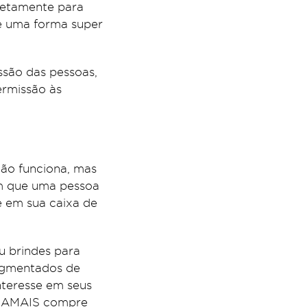
retamente para
 é uma forma super
são das pessoas,
ermissão às
não funciona, mas
m que uma pessoa
e em sua caixa de
 brindes para
segmentados de
nteresse em seus
. JAMAIS compre