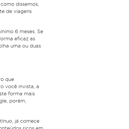
s como dissemos,
te de viagens
mínimo 6 meses. Se
orma eficaz as
colha uma ou duas
ro que
 você invista, a
ste forma mais
gle, porém,
tínuo, já comece
conteúdos ricos em