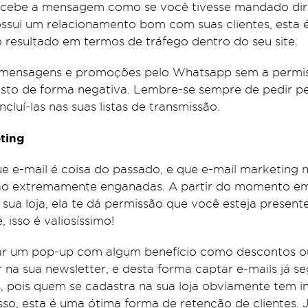
ecebe a mensagem como se você tivesse mandado di
possui um relacionamento bom com suas clientes, esta
o resultado em termos de tráfego dentro do seu site.
 mensagens e promoções pelo Whatsapp sem a permis
visto de forma negativa. Lembre-se sempre de pedir p
cluí-las nas suas listas de transmissão.
ting
 e-mail é coisa do passado, e que e-mail marketing 
tão extremamente enganadas. A partir do momento e
sua loja, ela te dá permissão que você esteja present
, isso é valiosíssimo!
ar um pop-up com algum benefício como descontos ou
 na sua newsletter, e desta forma captar e-mails já 
s, pois quem se cadastra na sua loja obviamente tem i
sso, esta é uma ótima forma de retenção de clientes