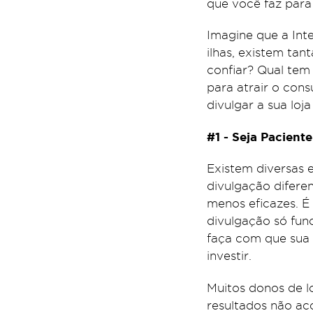
que você faz para
Imagine que a Inte
ilhas, existem ta
confiar? Qual tem
para atrair o cons
divulgar a sua loj
#1 - Seja Pacient
Existem diversas 
divulgação difere
menos eficazes. É
divulgação só fun
faça com que sua l
investir.
Muitos donos de l
resultados não a