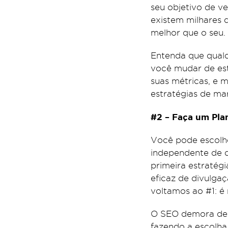
seu objetivo de v
existem milhares 
melhor que o seu.
Entenda que qualq
você mudar de est
suas métricas, e 
estratégias de mar
#2 – Faça um Pla
Você pode escolhe
independente de q
primeira estratég
eficaz de divulgaç
voltamos ao #1: é 
O SEO demora de 4
fazendo a escolha 