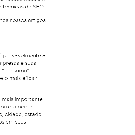
e técnicas de SEO.
os nossos artigos
 é provavelmente a
mpresas e suas
e “consumo”
e o mais eficaz
o mais importante
corretamente.
, cidade, estado,
os em seus