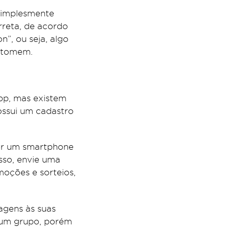
simplesmente
rreta, de acordo
n”, ou seja, algo
s tomem.
pp, mas existem
possui um cadastro
ter um smartphone
isso, envie uma
ções e sorteios,
agens às suas
 um grupo, porém