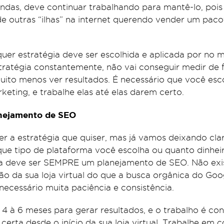
endas, deve continuar trabalhando para mantê-lo, poi
de outras “ilhas” na internet querendo vender um paco
uer estratégia deve ser escolhida e aplicada por no 
ratégia constantemente, não vai conseguir medir de f
muito menos ver resultados. É necessário que você es
keting, e trabalhe elas até elas darem certo.
nejamento de SEO
r a estratégia que quiser, mas já vamos deixando cla
ue tipo de plataforma você escolha ou quanto dinheiro
ia deve ser SEMPRE um planejamento de SEO. Não exi
ão da sua loja virtual do que a busca orgânica do Goo
necessário muita paciência e consistência.
 à 6 meses para gerar resultados, e o trabalho é con
certa desde o início da sua loja virtual. Trabalhe em 