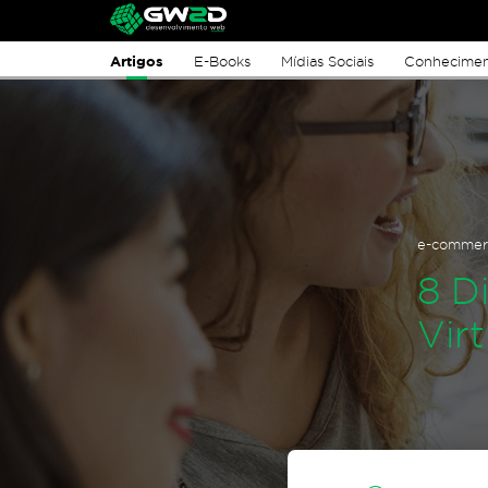
Artigos
E-Books
Mídias Sociais
Conhecime
e-commer
8 D
Vir