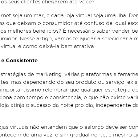
 os seus clientes chegarem até você?
rnet seja um mar, e cada loja virtual seja uma ilha. D
ntas que deixam o consumidor até confuso de: qual esc
 os melhores benefícios? É necessário saber vender b
umidor. Nesse artigo, vamos te ajudar a selecionar a 
a virtual e como deixá-la bem atrativa.
e e Consistente
estratégias de marketing, várias plataformas e ferram
ntes, mas dependendo do seu produto ou serviço, exis
 importantíssimo relembrar que qualquer estratégia d
ciona com tempo e consistência, e que não existe var
oja atinja o sucesso da noite pro dia, independente d
ojas virtuais não entendem que o esforço deve ser con
contecem de uma vez, e sim gradualmente, e mesmo q